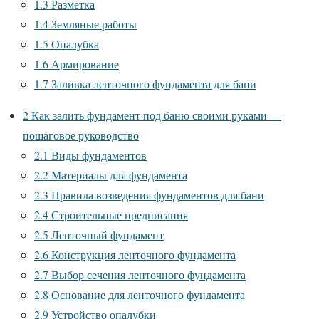
1.3
Разметка
1.4
Земляные работы
1.5
Опалубка
1.6
Армирование
1.7
Заливка ленточного фундамента для бани
2
Как залить фундамент под баню своими руками —
пошаговое руководство
2.1
Виды фундаментов
2.2
Материалы для фундамента
2.3
Правила возведения фундаментов для бани
2.4
Строительные предписания
2.5
Ленточный фундамент
2.6
Конструкция ленточного фундамента
2.7
Выбор сечения ленточного фундамента
2.8
Основание для ленточного фундамента
2.9
Устройство опалубки