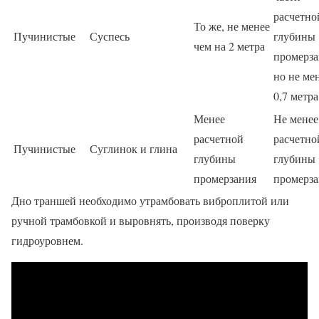
расчетно
То же, не менее
Пучинистые
Суспесь
глубины
чем на 2 метра
промерза
но не ме
0,7 метра
Менее
Не менее
расчетной
расчетно
Пучинистые
Суглинок и глина
глубины
глубины
промерзания
промерза
Дно траншей необходимо утрамбовать виброплитой или
ручной трамбовкой и выровнять, производя поверку
гидроуровнем.