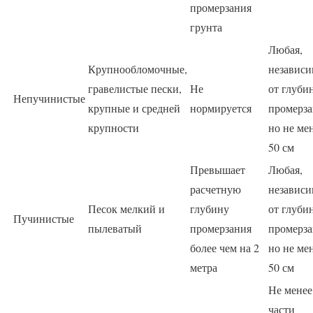
промерзания
грунта
Любая,
Крупнообломочные,
независи
гравелистые пески,
Не
от глуби
Непучинистые
крупные и средней
нормируется
промерза
крупности
но не ме
50 см
Превышает
Любая,
расчетную
независи
Песок мелкий и
глубину
от глуби
Пучинистые
пылеватый
промерзания
промерза
более чем на 2
но не ме
метра
50 см
Не менее
части