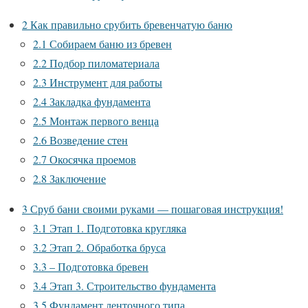
2
Как правильно срубить бревенчатую баню
2.1
Собираем баню из бревен
2.2
Подбор пиломатериала
2.3
Инструмент для работы
2.4
Закладка фундамента
2.5
Монтаж первого венца
2.6
Возведение стен
2.7
Окосячка проемов
2.8
Заключение
3
Сруб бани своими руками — пошаговая инструкция!
3.1
Этап 1. Подготовка кругляка
3.2
Этап 2. Обработка бруса
3.3
– Подготовка бревен
3.4
Этап 3. Строительство фундамента
3.5
Фундамент ленточного типа