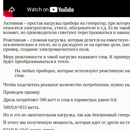
Активная – простая нагрузка прибора на генератор, при котор
относятся электроплиты, утюги, обогреватели и т.д. Если такой
возьмет, но производители советуют перестраховаться и накин
Реактивная – сложная нагрузка, которая делится на емкостн
исключительно в тепло, но и расходуют ее на прочие цели, нап
пример, создание электромагнитного поля.
Меру реактивности в такой нагрузке называют cosφ. К примеру
будет преобразовываться в тепло.
На любых приборах, которые используют реактивную наг
cosφ.
Чтобы подсчитать реальное количество потребления, нужно ук
Приведем пример:
Дрель потребляет 500 ватт и cosφ в параметрах равен 0,6.
500/0,6=833 ватта.
Но и это не окончательная нагрузка, так как бензиновый генер
В итоге мы полученную мощность, которая идет от дрели на г
833/0,8=1041 вольт-ампер.