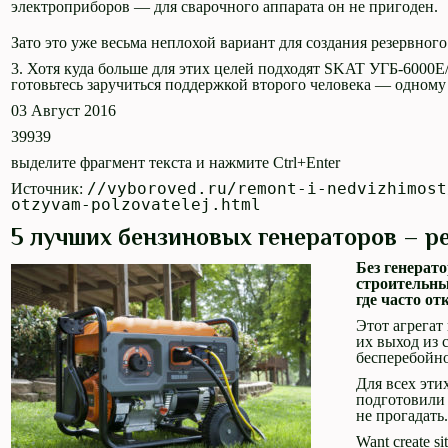
электроприборов — для сварочного аппарата он не пригоден.
Зато это уже весьма неплохой вариант для создания резервног
3. Хотя куда больше для этих целей подходят SKAT УГБ-6000
готовьтесь заручиться поддержкой второго человека — одном
03 Август 2016
39939
выделите фрагмент текста и нажмите Ctrl+Enter
//vyboroved.ru/remont-i-nedvizhimost
Источник:
otzyvam-polzovatelej.html
5 лучших бензиновых генераторов – ре
Без генерато
строительны
где часто от
Этот агрегат
их выход из 
бесперебойно
Для всех эти
подготовили 
не прогадать
Want create s