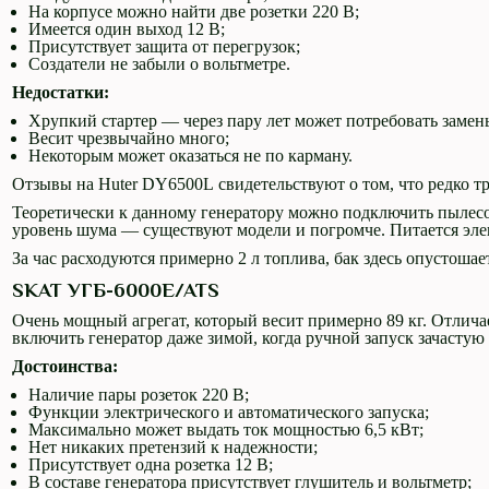
На корпусе можно найти две розетки 220 В;
Имеется один выход 12 В;
Присутствует защита от перегрузок;
Создатели не забыли о вольтметре.
Недостатки:
Хрупкий стартер — через пару лет может потребовать замен
Весит чрезвычайно много;
Некоторым может оказаться не по карману.
Отзывы на Huter DY6500L свидетельствуют о том, что редко тр
Теоретически к данному генератору можно подключить пылесо
уровень шума — существуют модели и погромче. Питается эл
За час расходуются примерно 2 л топлива, бак здесь опустошает
SKAT УГБ-6000E/ATS
Очень мощный агрегат, который весит примерно 89 кг. Отлича
включить генератор даже зимой, когда ручной запуск зачастую
Достоинства:
Наличие пары розеток 220 В;
Функции электрического и автоматического запуска;
Максимально может выдать ток мощностью 6,5 кВт;
Нет никаких претензий к надежности;
Присутствует одна розетка 12 В;
В составе генератора присутствует глушитель и вольтметр;