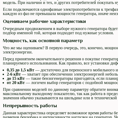
модель. При наличии и тех, и других потребителей покупать н
Если подключаются однофазные электропотребители к трехфазн
каждую из фаз не превышала мощности генератора, иначе неиз
Оцениваем рабочие характеристики
Очередным продвижением в выборе нужного генератора будет 
подбор именной той, которая подходит под нужные условия.
Мощность, как основной параметр
Что же мы оцениваем? В первую очередь, это, конечно, мощнос
электроэнергии.
Перед принятием окончательного решения о покупке генератор
планируемого использования. Как правило, все установки ди
0,35 до 1,5 кВт
— достаточно для переносного мобильного и
2-6 кВт
— хватает при обеспечении электроэнергией неболь
до 15 кВт
— такие бензогенераторы пригодятся, если планир
от 20 кВт
— логичен выбор генераторов с подобной мощност
При сравнении моделей по данному параметру обратите внима
максимальному выходному показателю, так как работа в преде
значения обычно указываются на шильдике или в технической
Непрерывность работы
Данная характеристика определяет возможное время работы бе
размеров бензобака и интенсивности нагрузки на генератор. Ч