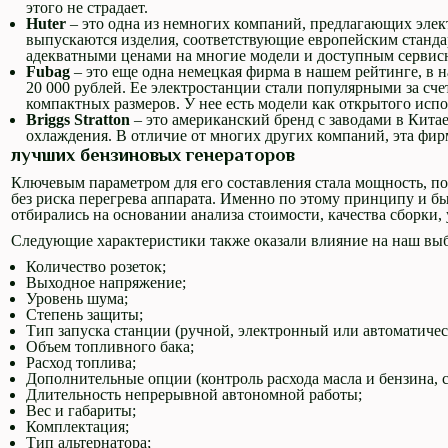
этого не страдает.
Huter
– это одна из немногих компаний, предлагающих эле
выпускаются изделия, соответствующие европейским стандар
адекватными ценами на многие модели и доступным серви
Fubag
– это еще одна немецкая фирма в нашем рейтинге, в н
20 000 рублей. Ее электростанции стали популярными за сч
компактных размеров. У нее есть модели как открытого испо
Briggs Stratton
– это американский бренд с заводами в Кит
охлаждения. В отличие от многих других компаний, эта фир
лучших бензиновых генераторов
Ключевым параметром для его составления стала мощность, по
без риска перегрева аппарата. Именно по этому принципу и б
отбирались на основании анализа стоимости, качества сборки,
Следующие характеристики также оказали влияние на наш вы
Количество розеток;
Выходное напряжение;
Уровень шума;
Степень защиты;
Тип запуска станции (ручной, электронный или автоматичес
Объем топливного бака;
Расход топлива;
Дополнительные опции (контроль расхода масла и бензина, сч
Длительность непрерывной автономной работы;
Вес и габариты;
Комплектация;
Тип альтернатора;