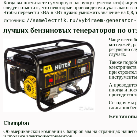
Когда вы посчитаете суммарную нагрузку с учетом коэффициен
следует отметить, что некоторые производители указывают в т
Чтобы перевести кВА в кВт нужно умножить значение на 0,8, т.
//samelectrik.ru/vybiraem-generator-
Источник:
лучших бензиновых генераторов по от
Чаще всего б
коттеджей, р
регулярно сл
случаях.
Также подоб
электричеств
при строител
инструменты
А проводится
иногда и пос
пригодится т
Сегодня мы 
сжигания бен
Бензиновы
Champion
Об американской компании Champion мы на страницах нашего 
и продаже электроинструментов.