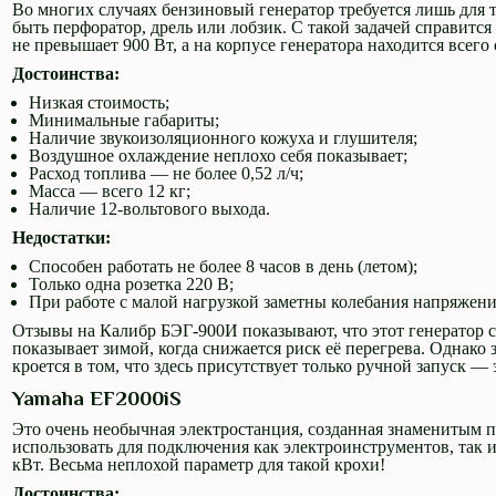
Во многих случаях бензиновый генератор требуется лишь для т
быть перфоратор, дрель или лобзик. С такой задачей справит
не превышает 900 Вт, а на корпусе генератора находится всего 
Достоинства:
Низкая стоимость;
Минимальные габариты;
Наличие звукоизоляционного кожуха и глушителя;
Воздушное охлаждение неплохо себя показывает;
Расход топлива — не более 0,52 л/ч;
Масса — всего 12 кг;
Наличие 12-вольтового выхода.
Недостатки:
Способен работать не более 8 часов в день (летом);
Только одна розетка 220 В;
При работе с малой нагрузкой заметны колебания напряжени
Отзывы на Калибр БЭГ-900И показывают, что этот генератор с
показывает зимой, когда снижается риск её перегрева. Однако з
кроется в том, что здесь присутствует только ручной запуск —
Yamaha EF2000iS
Это очень необычная электростанция, созданная знаменитым 
использовать для подключения как электроинструментов, так 
кВт. Весьма неплохой параметр для такой крохи!
Достоинства: