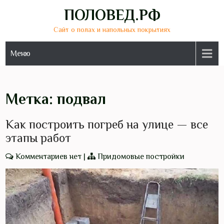
Перейти
ПОЛОВЕД.РФ
к
Сайт о полах и напольных покрытиях
содержимому
Меню
Метка:
подвал
Как построить погреб на улице — все
этапы работ
Комментариев нет
|
Придомовые постройки