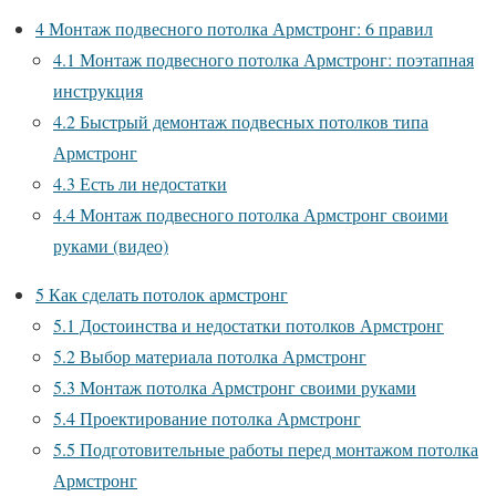
4
Монтаж подвесного потолка Армстронг: 6 правил
4.1
Монтаж подвесного потолка Армстронг: поэтапная
инструкция
4.2
Быстрый демонтаж подвесных потолков типа
Армстронг
4.3
Есть ли недостатки
4.4
Монтаж подвесного потолка Армстронг своими
руками (видео)
5
Как сделать потолок армстронг
5.1
Достоинства и недостатки потолков Армстронг
5.2
Выбор материала потолка Армстронг
5.3
Монтаж потолка Армстронг своими руками
5.4
Проектирование потолка Армстронг
5.5
Подготовительные работы перед монтажом потолка
Армстронг