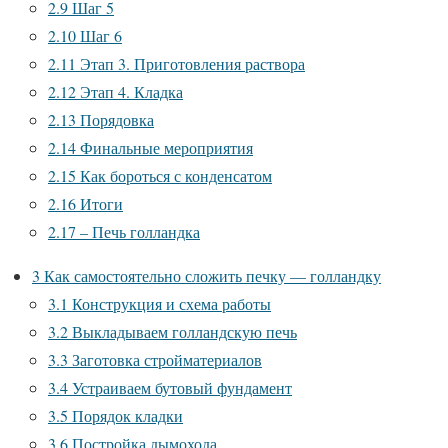
2.9
Шаг 5
2.10
Шаг 6
2.11
Этап 3. Приготовления раствора
2.12
Этап 4. Кладка
2.13
Порядовка
2.14
Финальные мероприятия
2.15
Как бороться с конденсатом
2.16
Итоги
2.17
– Печь голландка
3
Как самостоятельно сложить печку — голландку
3.1
Конструкция и схема работы
3.2
Выкладываем голландскую печь
3.3
Заготовка стройматериалов
3.4
Устраиваем бутовый фундамент
3.5
Порядок кладки
3.6
Постройка дымохода