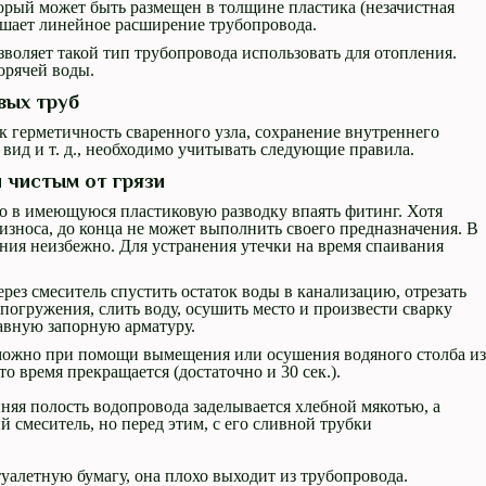
рый может быть размещен в толщине пластика (незачистная
ньшает линейное расширение трубопровода.
воляет такой тип трубопровода использовать для отопления.
орячей воды.
вых труб
к герметичность сваренного узла, сохранение внутреннего
 вид и т. д., необходимо учитывать следующие правила.
 чистым от грязи
жно в имеющуюся пластиковую разводку впаять фитинг. Хотя
износа, до конца не может выполнить своего предназначения. В
ния неизбежно. Для устранения утечки на время спаивания
ез смеситель спустить остаток воды в канализацию, отрезать
погружения, слить воду, осушить место и произвести сварку
равную запорную арматуру.
можно при помощи вымещения или осушения водяного столба из
то время прекращается (достаточно и 30 сек.).
нняя полость водопровода заделывается хлебной мякотью, а
 смеситель, но перед этим, с его сливной трубки
туалетную бумагу, она плохо выходит из трубопровода.