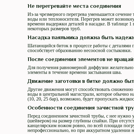
Не перегревайте места соединения
Из-за чрезмерного перегрева уменьшается сечение
воды или теплоносителя. Перегрев может возникну
времени выдержки деталей в насадке. В таблице 1
некоторых размеров труб.
Насадка паяльника должна быть надеж
Шатающийся биток в процессе работы с деталями 
способствует образованию несоосной состыковки.
После соединения элементов не вращайт
Для получения равномерной диффузии желательно 
элементы в течение времени застывания шва.
Движение заготовки в битке должно бы
Другие движения могут способствовать снижению 
воды в центральной магистрали, которое обычно н
(10, 20, 25 бар), возможно, будет пропускать жидкос
Особенности соединения зачистной тр
Перед соединением зачистной трубы, с нее нужно
(шейвером) на размер глубины спайки. При отсутс
канцелярским ножом ровно, по всей площади погр
непрофессионально, но при аккуратном удалении 