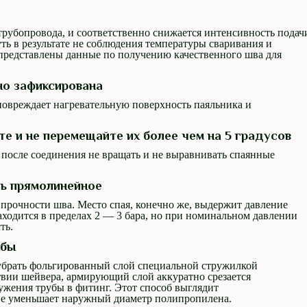
 трубопровода, и соответственно снижается интенсивность подач
ть в результате не соблюдения температуры сваривания и
 представлены данные по получению качественного шва для
но зафиксирована
повреждает нагревательную поверхность паяльника и
е и не перемещайте их более чем на 5 градусов
после соединения не вращать и не выравнивать спаянные
ть прямолинейное
прочности шва. Место спая, конечно же, выдержит давление
аходится в пределах 2 — 3 бара, но при номинальном давлении
ть.
убы
 убрать фольгированный слой специальной стружилкой
твии шейвера, армирующий слой аккуратно срезается
ужения трубы в фитинг. Этот способ выглядит
не уменьшает наружный диаметр полипропилена.