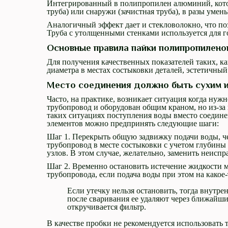
Интегрированный в полипропилен алюминий, кото
труба) или снаружи (зачистная труба), в разы уме
Аналогичный эффект дает и стекловолокно, что поз
Труба с утолщенными стенками используется для г
Основные правила пайки полипропилено
Для получения качественных показателей таких, ка
диаметра в местах состыковки деталей, эстетичный
Место соединения должно быть сухим и
Часто, на практике, возникает ситуация когда ну
трубопровод и оборудован общим краном, но из-за 
таких ситуациях поступления воды вместо соедине
элементов можно предпринять следующие шаги:
Шаг 1. Перекрыть общую задвижку подачи воды, чер
трубопровод в месте состыковки с учетом глубины 
узлов. В этом случае, желательно, заменить неисп
Шаг 2. Временно остановить истечение жидкости 
трубопровода, если подача воды при этом на какое-
Если утечку нельзя остановить, тогда внутре
после сваривания ее удаляют через ближайший
откручивается фильтр.
В качестве пробки не рекомендуется использовать 