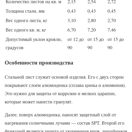
Количество листов на кв. м
2,15
2,54
2,72
Толщина стали, мм
0,43
0,43
0,45
Вес одного листа, кг
3,10
2,80
2,70
Вес одного кв. м, кг
6,70
7,20
7,46
Допустимый уклон кровли,
от 12 до
от 15 до
от 15 до
градусов
90
90
90
Особенности производства
Стальной лист служит основой изделия. Его с двух сторон
покрывают слоем алюмоцинка (сплава цинка и алюминия).
Это нужно для защиты от коррозии и мелких царапин,
которые может нанести гранулят.
Далее, поверх алюмоцинка, наносят защитный слой от
нагревания солнечными лучами — состав SPT. Второй его
функцией является защита от укоренения мхов, лишайников