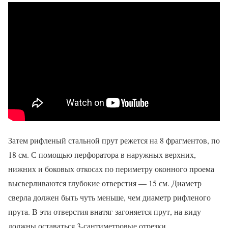
Затем рифленый стальной прут режется на 8 фрагментов, по
18 см. С помощью перфоратора в наружных верхних,
нижних и боковых откосах по периметру оконного проема
высверливаются глубокие отверстия — 15 см. Диаметр
сверла должен быть чуть меньше, чем диаметр рифленого
прута. В эти отверстия внатяг загоняется прут, на виду
должны оставаться 3-сантиметровые отрезки.