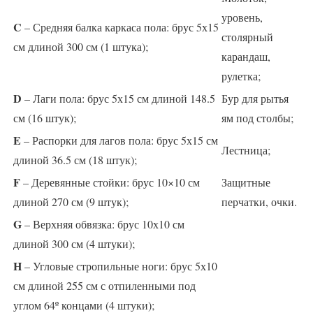
уровень,
C
– Средняя балка каркаса пола: брус 5х15
столярный
см длиной 300 см (1 штука);
карандаш,
рулетка;
D
– Лаги пола: брус 5х15 см длиной 148.5
Бур для рытья
см (16 штук);
ям под столбы;
E
– Распорки для лагов пола: брус 5х15 см
Лестница;
длиной 36.5 см (18 штук);
F
– Деревянные стойки: брус 10×10 см
Защитные
длиной 270 см (9 штук);
перчатки, очки.
G
– Верхняя обвязка: брус 10х10 см
длиной 300 см (4 штуки);
H
– Угловые стропильные ноги: брус 5х10
см длиной 255 см с отпиленными под
углом 64º концами (4 штуки);