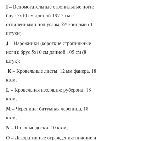
I
– Вспомогательные стропильные ноги:
брус 5х10 см длиной 197.5 см с
отпиленными под углом 55º концами (4
штуки);
J
– Нарожники (короткие стропильные
ноги): брус 5х10 см длиной 105 см (8
штук);
K
– Кровельные листы: 12 мм фанера, 18
кв.м;
L
– Кровельная изоляция: рубероид, 18
кв.м;
М
– Черепица: битумная черепица, 18
кв.м;
N
– Половые доски, 10 кв.м;
O
– Декоративные ограждения: нижние и